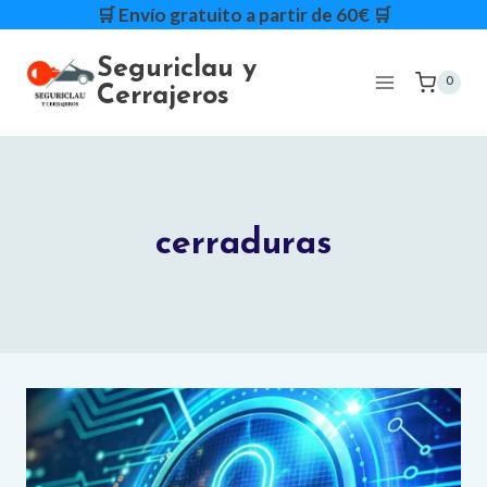
Saltar
🛒 Envío gratuito a partir de 60€ 🛒
al
Seguriclau y
contenido
0
Cerrajeros
cerraduras