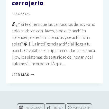
cerrajería
11/07/2025
🔓 ¿Y si te dijera que las cerraduras de hoy ya no
solo se abren con llaves, sino que también
aprenden, detectan amenazas y se actualizan
solas? 🧠 1. La inteligencia artificial llega a tu
puerta Olvídate de la típica cerradura mecánica.
Hoy, los sistemas de seguridad del hogar y del
automóvil incorporan IA que…
🧠
LEER MÁS
CERRADURAS
CON
CEREBRO:
CÓMO
LA
INTELIGENCIA
INSTAGRAM
TIKTOK
WHATSAPP