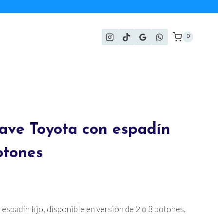
0
lave Toyota con espadín
botones
 espadín fijo, disponible en versión de 2 o 3 botones.