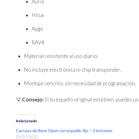
Auris
Hilux
Aygo
RAV4
Material resistente al uso diario.
No incluye electrónica ni chip transponder.
Montaje sencillo: sin necesidad de programación.
💡
Consejo:
Si tu espadín original está bien, puedes us
Relacionado
Carcasa de llave Opel con espadín fijo – 2 botones
29/07/2025