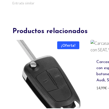
Entrada similar
Productos relacionados
¡Oferta!
Carcas
con es
botone
Audi, 
14,99
€
-