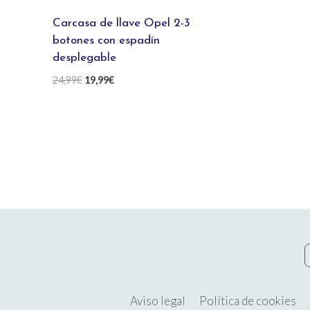
Carcasa de llave Opel 2-3
botones con espadín
desplegable
El
El
24,99
€
19,99
€
precio
precio
original
actual
era:
es:
24,99€.
19,99€.
Aviso legal
Política de cookies