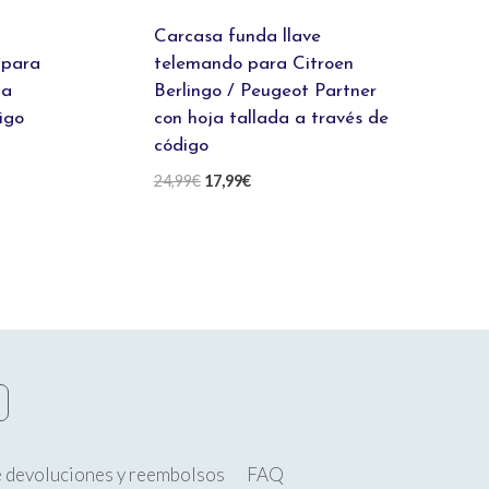
Carcasa funda llave
 para
telemando para Citroen
ja
Berlingo / Peugeot Partner
igo
con hoja tallada a través de
código
El
El
24,99
€
17,99
€
precio
precio
original
actual
era:
es:
24,99€.
17,99€.
e devoluciones y reembolsos
FAQ