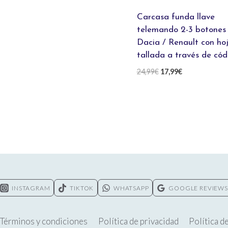
14,99€
hasta
Carcasa funda llave
19,99€
telemando 2-3 botones
Dacia / Renault con ho
tallada a través de cód
El
El
24,99
€
17,99
€
precio
precio
original
actual
era:
es:
24,99€.
17,99€.
INSTAGRAM
TIKTOK
WHATSAPP
GOOGLE REVIEWS
Términos y condiciones
Política de privacidad
Política d