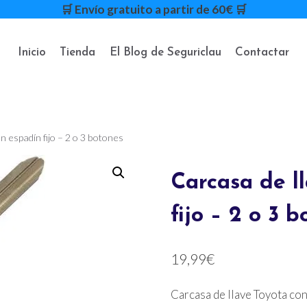
🛒 Envío gratuito a partir de 60€ 🛒
Inicio
Tienda
El Blog de Seguriclau
Contactar
n espadín fijo – 2 o 3 botones
Carcasa de l
fijo – 2 o 3 
19,99
€
Carcasa de llave Toyota con