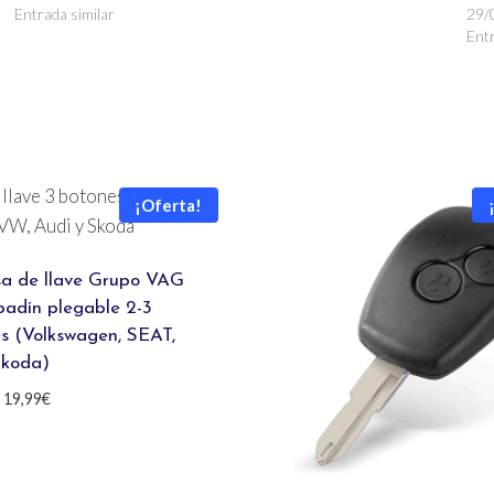
Entrada similar
29/
Entr
¡Oferta!
a de llave Grupo VAG
padín plegable 2-3
s (Volkswagen, SEAT,
Skoda)
Rango
19,99
€
de
precios:
desde