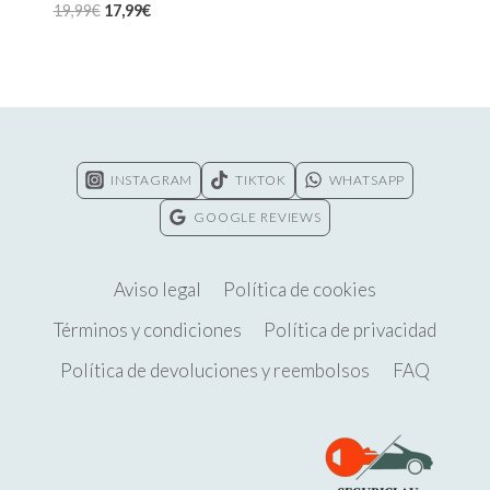
El
El
19,99
€
17,99
€
precio
precio
original
actual
era:
es:
19,99€.
17,99€.
INSTAGRAM
TIKTOK
WHATSAPP
GOOGLE REVIEWS
Aviso legal
Política de cookies
Términos y condiciones
Política de privacidad
Política de devoluciones y reembolsos
FAQ