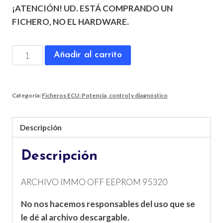
¡ATENCIÓN! UD. ESTÁ COMPRANDO UN
era:
es:
FICHERO, NO EL HARDWARE.
19,99€.
17,99€.
ECU
Añadir al carrito
0281014568
BOSCH
cantidad
Categoría:
Ficheros ECU: Potencia, control y diagnóstico
Descripción
Descripción
ARCHIVO IMMO OFF EEPROM 95320
No nos hacemos responsables del uso que se
le dé al archivo descargable.