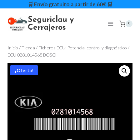
Saltar
🛒 Envío gratuito a partir de 60€ 🛒
al
Seguriclau y
contenido
0
Cerrajeros
Inicio
/
Tienda
/
Ficheros ECU: Potencia, control y diagnóstico
/
ECU 0281014568 BOSCH
¡Oferta!