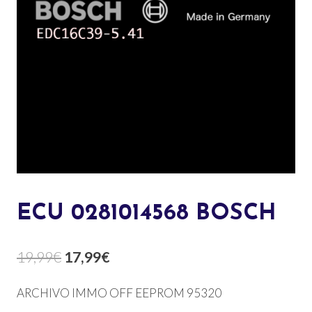
ECU 0281014568 BOSCH
El
El
19,99
€
17,99
€
precio
precio
ARCHIVO IMMO OFF EEPROM 95320
original
actual